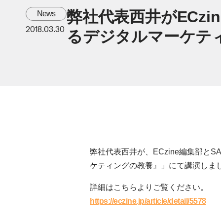
弊社代表西井がECz
News
2018.03.30
るデジタルマーケティ
弊社代表西井が、ECzine編集部とS
ケティングの教養』」にて講演しま
詳細はこちらよりご覧ください。
https://eczine.jp/article/detail/5578