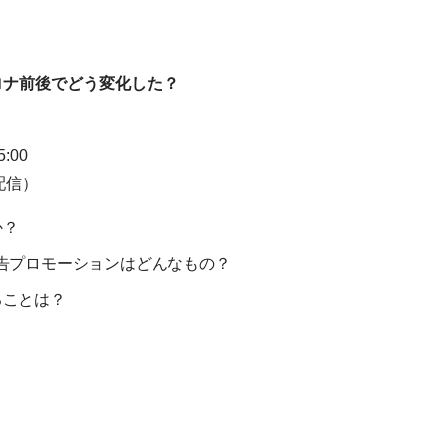
Eはコロナ前後でどう変化した？
:00
配信）
か？
広告プロモーションはどんなもの？
ることは？