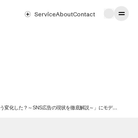
Service
About
Contact
弊社代表西井がEC×デジマ談義パネルディスカッション「 Instagram・Facebook・LINEはコロナ前後でどう変化した？～SNS広告の現状を徹底解説～」にモデレーターとして登壇（7月2日）