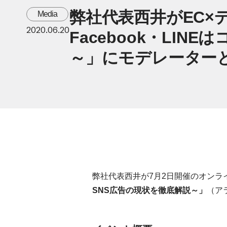
弊社代表西井がEC×デ
Media
2020.06.20
Facebook・LI
～」にモデレーターと
弊社代表西井が7月2日開催のオンライ
SNS広告の現状を徹底解説～」
（ア