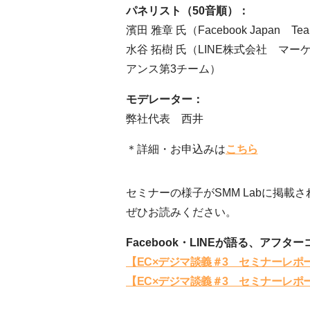
パネリスト（50音順）：
濱田 雅章 氏（Facebook Japan Team 
水谷 拓樹 氏（LINE株式会社 
アンス第3チーム）
モデレーター：
弊社代表 西井
＊詳細・お申込みは
こちら
セミナーの様子がSMM Labに掲載
ぜひお読みください。
Facebook・LINEが語る、アフ
【EC×デジマ談義＃3 セミナーレポ
【EC×デジマ談義＃3 セミナーレポ