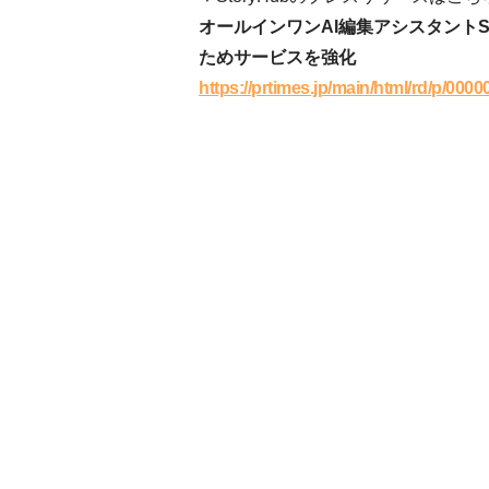
オールインワンAI編集アシスタントS
ためサービスを強化
https://prtimes.jp/main/html/rd/p/00
Contact
シンクロの各事業に関するお問合せ、
取材・講演のご依頼等はこちらから