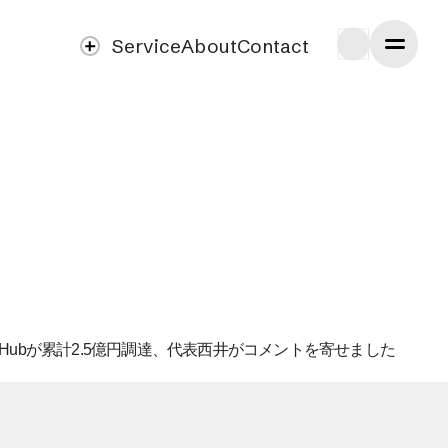
Service
About
Contact
ryHubが累計2.5億円調達、代表西井がコメントを寄せました