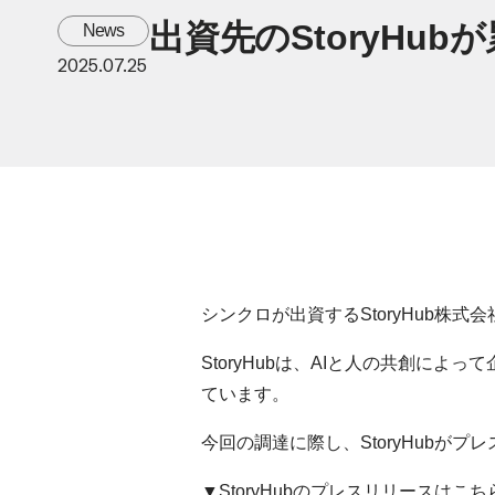
出資先のStoryHu
News
2025.07.25
シンクロが出資するStoryHub株
StoryHubは、AIと人の共創によ
ています。
今回の調達に際し、StoryHubが
▼StoryHubのプレスリリースはこち