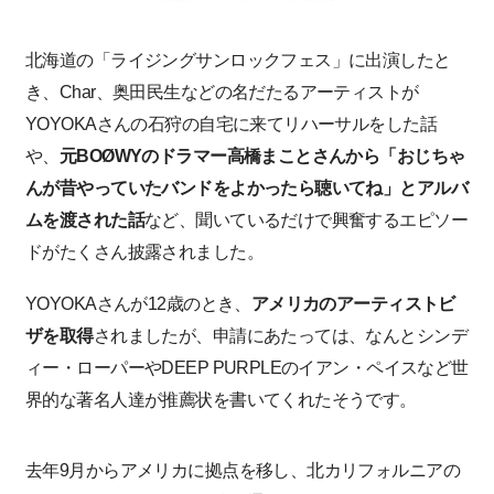
北海道の「ライジングサンロックフェス」に出演したと
き、Char、奥田民生などの名だたるアーティストが
YOYOKAさんの石狩の自宅に来てリハーサルをした話
や、
元BOØWYのドラマー高橋まことさんから「おじちゃ
んが昔やっていたバンドをよかったら聴いてね」とアルバ
ムを渡された話
など、聞いているだけで興奮するエピソー
ドがたくさん披露されました。
YOYOKAさんが12歳のとき、
アメリカのアーティストビ
ザを取得
されましたが、申請にあたっては、なんとシンデ
ィー・ローパーやDEEP PURPLEのイアン・ペイスなど世
界的な著名人達が推薦状を書いてくれたそうです。
去年9月からアメリカに拠点を移し、北カリフォルニアの