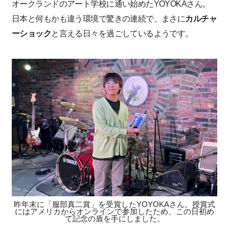
オークランドのアート学校に通い始めたYOYOKAさん。
日本と何もかも違う環境で驚きの連続で、まさに
カルチャ
ーショック
と言える日々を過ごしているようです。
昨年末に「服部真二賞」を受賞したYOYOKAさん。授賞式
にはアメリカからオンラインで参加したため、この日初め
て記念の盾を手にしました。